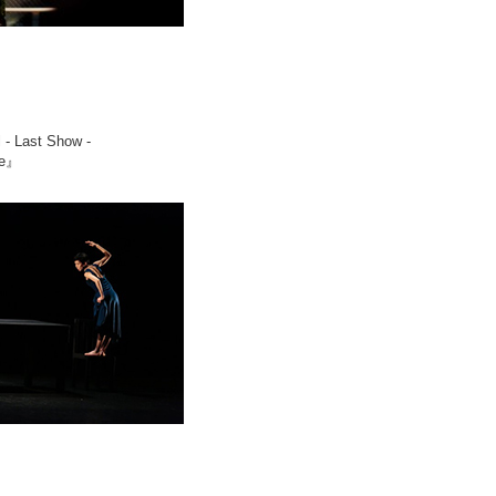
 - Last Show -
ee』