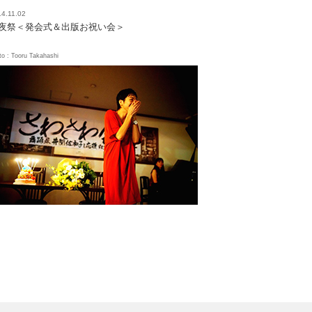
4.11.02
夜祭＜発会式＆出版お祝い会＞
to : Tooru Takahashi