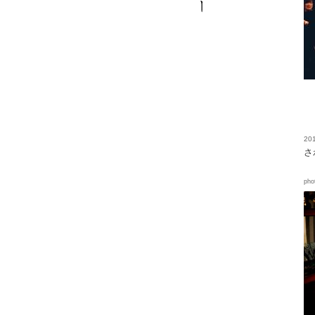
201
さ
pho