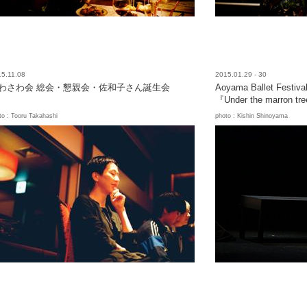
5.11.08
2015.01.29 - 30
わさわ会 総会・懇親会・佐和子さん誕生会
Aoyama Ballet Festival
『Under the marron tr
to : Tooru Takahashi
photo : Kishin Shinoyama