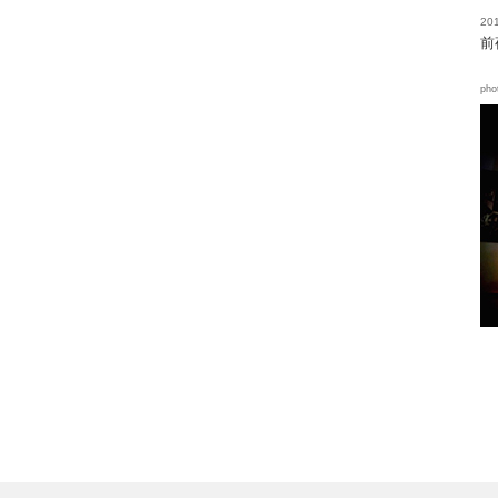
201
前
pho