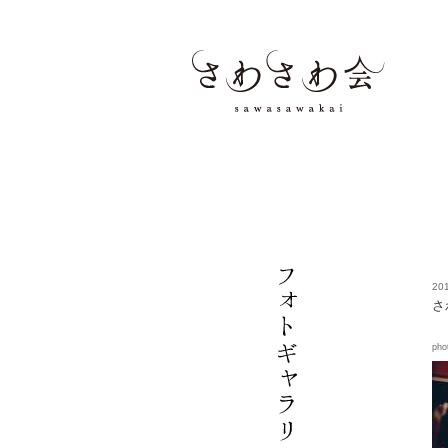
201
さ
pho