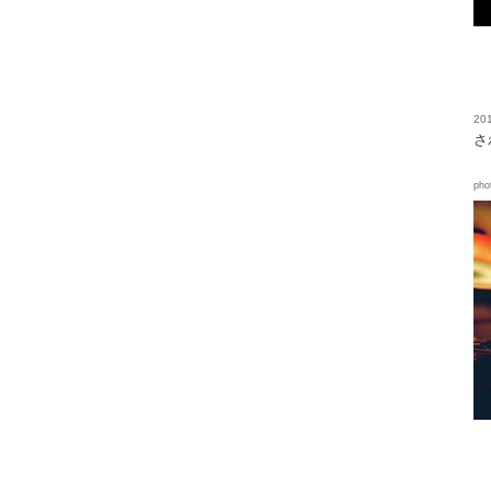
201
さ
pho